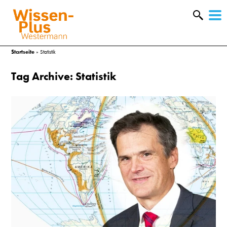
W
&
Startseite
»
Statistik
Tag Archive: Statistik
A
&