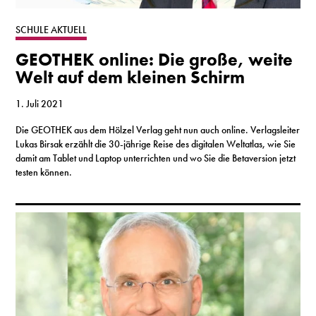
S
SCHULE AKTUELL
GEOTHEK online: Die große, weite
N
Welt auf dem kleinen Schirm
&
1. Juli 2021
T
Die GEOTHEK aus dem Hölzel Verlag geht nun auch online. Verlagsleiter
Lukas Birsak erzählt die 30-jährige Reise des digitalen Weltatlas, wie Sie
N
damit am Tablet und Laptop unterrichten und wo Sie die Betaversion jetzt
testen können.
K
R
I
W
V