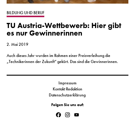
S
BILDUNG UND BERUF
TU Austria-Wettbewerb: Hier gibt
N
es nur Gewinnerinnen
&
2. Mai 2019
T
Auch dieses Jahr wurden im Rahmen einer Preisverleihung die
„Technikerinnen der Zukunft“ gekürt. Das sind die Gewinnerinnen.
N
K
Impressum
R
Kontakt Redaktion
Datenschutzerklärung
I
Folgen Sie uns auf:
W
Facebook
Instagram
YouTube
Channel
V