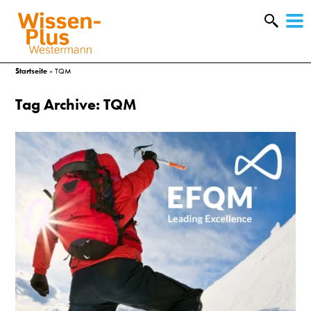
W
&
Startseite
»
TQM
Tag Archive: TQM
A
&