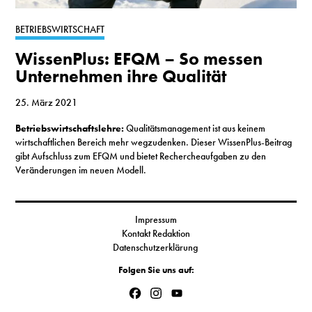
S
BETRIEBSWIRTSCHAFT
WissenPlus: EFQM – So messen
N
Unternehmen ihre Qualität
&
25. März 2021
T
Betriebswirtschaftslehre:
Qualitätsmanagement ist aus keinem
wirtschaftlichen Bereich mehr wegzudenken. Dieser WissenPlus-Beitrag
N
gibt Aufschluss zum EFQM und bietet Rechercheaufgaben zu den
Veränderungen im neuen Modell.
K
R
Impressum
I
Kontakt Redaktion
Datenschutzerklärung
W
Folgen Sie uns auf:
V
Facebook
Instagram
YouTube
Channel