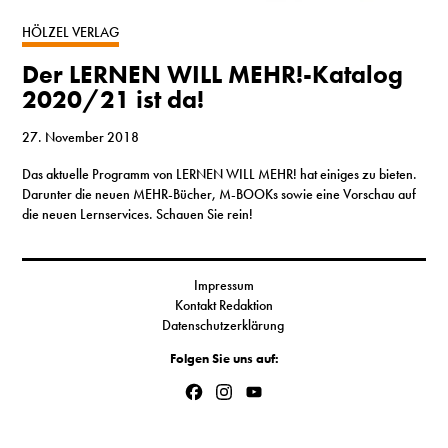
S
HÖLZEL VERLAG
Der LERNEN WILL MEHR!-Katalog
N
2020/21 ist da!
&
27. November 2018
T
Das aktuelle Programm von LERNEN WILL MEHR! hat einiges zu bieten.
Darunter die neuen MEHR-Bücher, M-BOOKs sowie eine Vorschau auf
N
die neuen Lernservices. Schauen Sie rein!
K
Impressum
R
Kontakt Redaktion
Datenschutzerklärung
I
Folgen Sie uns auf:
W
Facebook
Instagram
YouTube
V
Channel