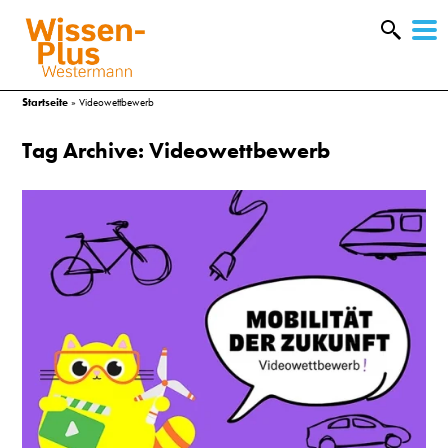
W
&
Startseite
»
Videowettbewerb
Tag Archive: Videowettbewerb
A
&