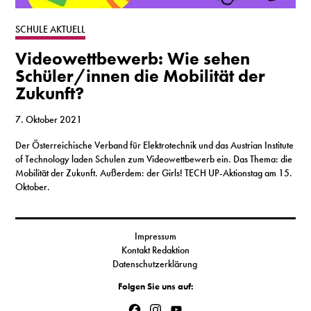
S
SCHULE AKTUELL
Videowettbewerb: Wie sehen
N
Schüler/innen die Mobilität der
Zukunft?
&
T
7. Oktober 2021
Der Österreichische Verband für Elektrotechnik und das Austrian Institute
N
of Technology laden Schulen zum Videowettbewerb ein. Das Thema: die
Mobilität der Zukunft. Außerdem: der Girls! TECH UP-Aktionstag am 15.
K
Oktober.
R
I
Impressum
Kontakt Redaktion
W
Datenschutzerklärung
V
Folgen Sie uns auf:
Facebook
Instagram
YouTube