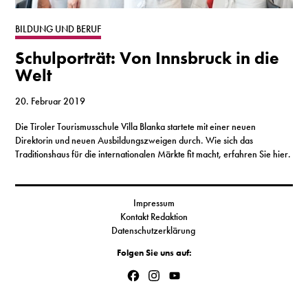
S
BILDUNG UND BERUF
Schulporträt: Von Innsbruck in die
N
Welt
&
20. Februar 2019
T
Die Tiroler Tourismusschule Villa Blanka startete mit einer neuen
Direktorin und neuen Ausbildungszweigen durch. Wie sich das
N
Traditionshaus für die internationalen Märkte fit macht, erfahren Sie hier.
K
R
Impressum
Kontakt Redaktion
I
Datenschutzerklärung
Folgen Sie uns auf:
W
Facebook
Instagram
YouTube
V
Channel