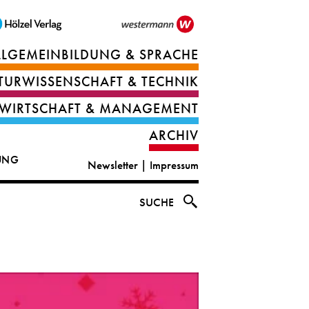
LLGEMEINBILDUNG & SPRACHE
Berufsorientierung
TURWISSENSCHAFT & TECHNIK
Ernährung
Deutsch
WIRTSCHAFT & MANAGEMENT
IT
Englisch
ARCHIV
&
|
DUNG
Newsletter
|
Impressum
digital
CLIL
solutions
Ethik
SUCHE
|
Geografie
Informations-
und
und
Wirtschaftliche
Officemanagement
Bildung