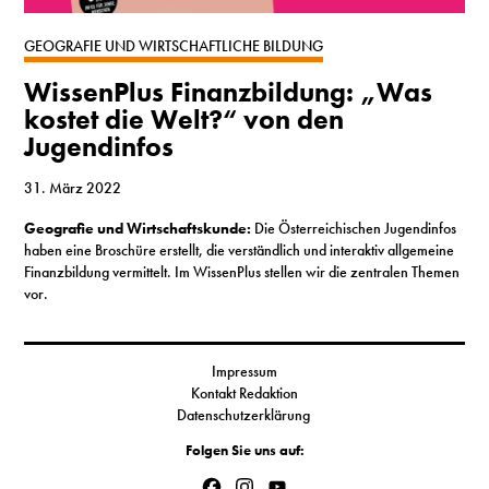
S
GEOGRAFIE UND WIRTSCHAFTLICHE BILDUNG
WissenPlus Finanzbildung: „Was
N
kostet die Welt?“ von den
Jugendinfos
&
T
31. März 2022
Geografie und Wirtschaftskunde:
Die Österreichischen Jugendinfos
N
haben eine Broschüre erstellt, die verständlich und interaktiv allgemeine
Finanzbildung vermittelt. Im WissenPlus stellen wir die zentralen Themen
K
vor.
R
I
Impressum
Kontakt Redaktion
W
Datenschutzerklärung
V
Folgen Sie uns auf:
Facebook
Instagram
YouTube