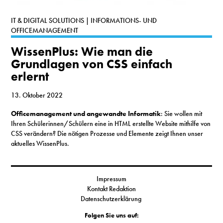
S
IT & DIGITAL SOLUTIONS | INFORMATIONS- UND
OFFICEMANAGEMENT
N
WissenPlus: Wie man die
Grundlagen von CSS einfach
&
erlernt
T
13. Oktober 2022
N
Officemanagement und angewandte Informatik
: Sie wollen mit
Ihren Schülerinnen/Schülern eine in HTML erstellte Website mithilfe von
K
CSS verändern? Die nötigen Prozesse und Elemente zeigt Ihnen unser
aktuelles WissenPlus.
R
I
Impressum
W
Kontakt Redaktion
Datenschutzerklärung
V
Folgen Sie uns auf: