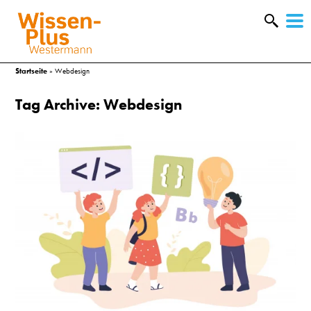
W
&
Startseite
»
Webdesign
Tag Archive: Webdesign
A
&