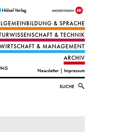
LLGEMEINBILDUNG & SPRACHE
Berufsorientierung
TURWISSENSCHAFT & TECHNIK
Ernährung
Deutsch
WIRTSCHAFT & MANAGEMENT
IT
Englisch
ARCHIV
&
|
DUNG
Newsletter
|
Impressum
digital
CLIL
solutions
Ethik
SUCHE
|
Geografie
Informations-
und
und
Wirtschaftliche
Officemanagement
Bildung