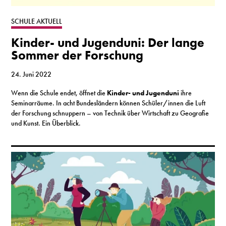
S
SCHULE AKTUELL
Kinder- und Jugenduni: Der lange
N
Sommer der Forschung
&
24. Juni 2022
T
Wenn die Schule endet, öffnet die
Kinder- und Jugenduni
ihre
Seminarräume. In acht Bundesländern können Schüler/innen die Luft
N
der Forschung schnuppern – von Technik über Wirtschaft zu Geografie
und Kunst. Ein Überblick.
K
R
I
W
V