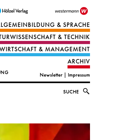
LLGEMEINBILDUNG & SPRACHE
Berufsorientierung
TURWISSENSCHAFT & TECHNIK
Ernährung
Deutsch
WIRTSCHAFT & MANAGEMENT
IT
Englisch
ARCHIV
&
|
DUNG
Newsletter
|
Impressum
digital
CLIL
solutions
Ethik
SUCHE
|
Geografie
Informations-
und
und
Wirtschaftliche
Officemanagement
Bildung