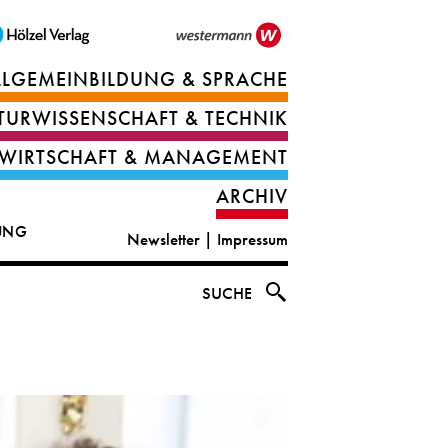
LLGEMEINBILDUNG & SPRACHE
Berufsorientierung
TURWISSENSCHAFT & TECHNIK
Ernährung
Deutsch
WIRTSCHAFT & MANAGEMENT
IT
Englisch
ARCHIV
&
|
DUNG
Newsletter
|
Impressum
digital
CLIL
solutions
Ethik
SUCHE
|
Geografie
Informations-
und
und
Wirtschaftliche
Officemanagement
Bildung