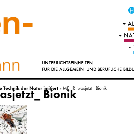
A
NA
UNTERRICHTSEINHEITEN
FÜR DIE ALLGEMEIN- UND BERUFLICHE BIL
 Technik der Natur imitiert
»
MEHR_wasjetzt_ Bionik
jetzt_ Bionik