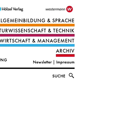
LLGEMEINBILDUNG & SPRACHE
Berufsorientierung
TURWISSENSCHAFT & TECHNIK
Ernährung
Deutsch
WIRTSCHAFT & MANAGEMENT
IT
Englisch
ARCHIV
&
|
DUNG
Newsletter
|
Impressum
digital
CLIL
solutions
Ethik
SUCHE
|
Geografie
Informations-
und
und
Wirtschaftliche
Officemanagement
Bildung