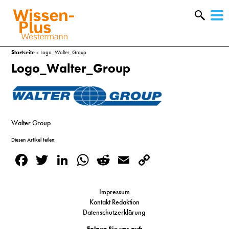
W
&
Startseite
»
Logo_Walter_Group
Logo_Walter_Group
Walter Group
Diesen Artikel teilen:
Facebook
Twitter
LinkedIn
WhatsApp
Reddit
Email
Copy
Link
Impressum
A
Kontakt Redaktion
Datenschutzerklärung
&
Folgen Sie uns auf: