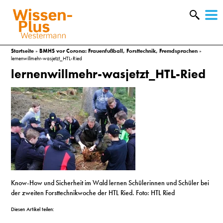
W
&
Startseite
»
BMHS vor Corona: Frauenfußball, Forsttechnik, Fremdsprachen
»
lernenwillmehr-wasjetzt_HTL-Ried
lernenwillmehr-wasjetzt_HTL-Ried
Know-How und Sicherheit im Wald lernen Schülerinnen und Schüler bei
A
der zweiten Forsttechnikwoche der HTL Ried. Foto: HTL Ried
&
Diesen Artikel teilen: