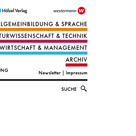
LLGEMEINBILDUNG & SPRACHE
Berufsorientierung
TURWISSENSCHAFT & TECHNIK
Ernährung
Deutsch
WIRTSCHAFT & MANAGEMENT
IT
Englisch
ARCHIV
&
|
DUNG
Newsletter
|
Impressum
digital
CLIL
solutions
Ethik
SUCHE
|
Geografie
Informations-
und
und
Wirtschaftliche
Officemanagement
Bildung