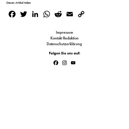
S
Diesen Artikel teilen:
Facebook
Twitter
LinkedIn
WhatsApp
Reddit
Email
Copy
Link
N
Impressum
&
Kontakt Redaktion
Datenschutzerklärung
T
Folgen Sie uns auf:
N
Facebook
Instagram
YouTube
Channel
K
R
I
W
V