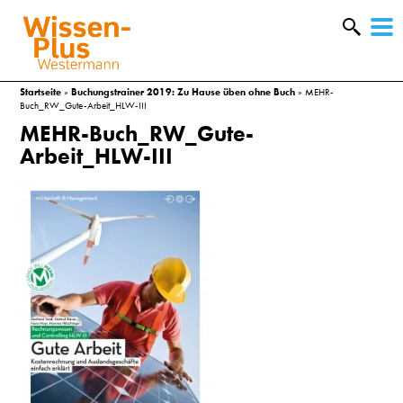
W
&
Startseite
»
Buchungstrainer 2019: Zu Hause üben ohne Buch
»
MEHR-
Buch_RW_Gute-Arbeit_HLW-III
MEHR-Buch_RW_Gute-
Arbeit_HLW-III
A
&