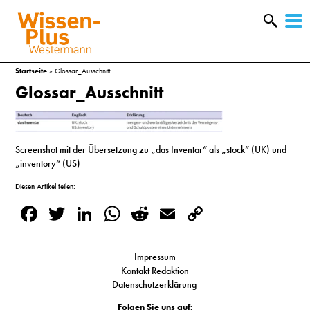
W
&
Startseite
»
Glossar_Ausschnitt
Glossar_Ausschnitt
Screenshot mit der Übersetzung zu „das Inventar“ als „stock“ (UK) und
„inventory“ (US)
Diesen Artikel teilen:
Facebook
Twitter
LinkedIn
WhatsApp
Reddit
Email
Copy
Link
Impressum
A
Kontakt Redaktion
Datenschutzerklärung
&
Folgen Sie uns auf: