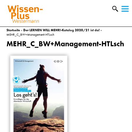
W
&
Startseite
»
Der LERNEN WILL MEHR!-Katalog 2020/21 ist da!
»
MEHR_C_BW+Management-HTLsch
MEHR_C_BW+Management-HTLsch
A
&