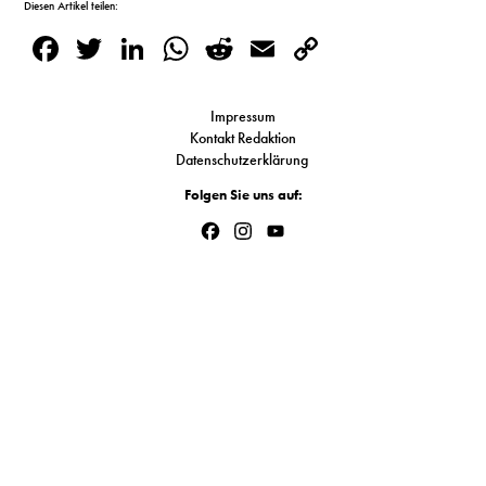
Diesen Artikel teilen:
S
Facebook
Twitter
LinkedIn
WhatsApp
Reddit
Email
Copy
Link
N
Impressum
Kontakt Redaktion
&
Datenschutzerklärung
T
Folgen Sie uns auf:
N
Facebook
Instagram
YouTube
Channel
K
R
I
W
V