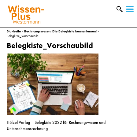
W
&
Startseite
»
Rechnungswesen: Die Belegkiste kennenlernen!
»
Belegkiste_Vorschaubild
Belegkiste_Vorschaubild
A
Hölzel Verlag – Belegkiste 2022 für Rechnungswesen und
&
Unternehmensrechnung