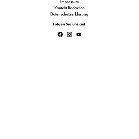
Impressum
S
Kontakt Redaktion
Datenschutzerklärung
Folgen Sie uns auf:
N
Facebook
Instagram
YouTube
&
Channel
T
N
K
R
I
W
V