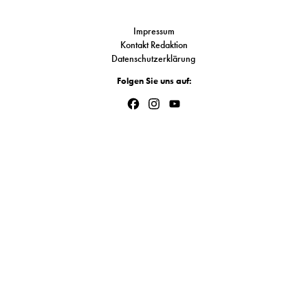
Link
S
Impressum
Kontakt Redaktion
Datenschutzerklärung
N
Folgen Sie uns auf:
&
Facebook
Instagram
YouTube
T
Channel
N
K
R
I
W
V