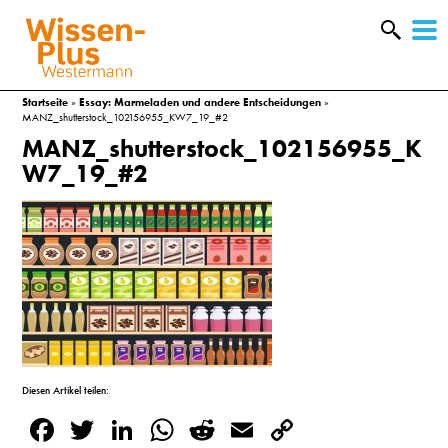
W
&
Startseite
»
Essay: Marmeladen und andere Entscheidungen
»
MANZ_shutterstock_102156955_KW7_19_#2
MANZ_shutterstock_102156955_K
W7_19_#2
A
Diesen Artikel teilen:
&
Facebook
Twitter
LinkedIn
WhatsApp
Reddit
Email
Copy