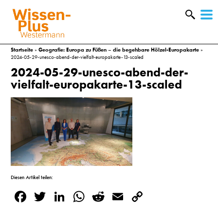
W
&
Startseite
»
Geografie: Europa zu Füßen – die begehbare Hölzel-Europakarte
»
2024-05-29-unesco-abend-der-vielfalt-europakarte-13-scaled
2024-05-29-unesco-abend-der-
vielfalt-europakarte-13-scaled
Diesen Artikel teilen:
A
Facebook
Twitter
LinkedIn
WhatsApp
Reddit
Email
Copy
&
Link