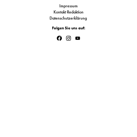
S
Impressum
Kontakt Redaktion
Datenschutzerklärung
N
Folgen Sie uns auf:
Facebook
Instagram
YouTube
&
Channel
T
N
K
R
I
W
V