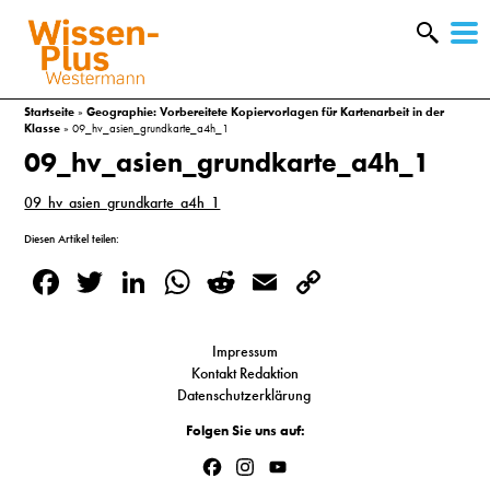
W
&
Startseite
»
Geographie: Vorbereitete Kopiervorlagen für Kartenarbeit in der
Klasse
»
09_hv_asien_grundkarte_a4h_1
09_hv_asien_grundkarte_a4h_1
09_hv_asien_grundkarte_a4h_1
Diesen Artikel teilen:
Facebook
Twitter
LinkedIn
WhatsApp
Reddit
Email
Copy
Link
Impressum
Kontakt Redaktion
Datenschutzerklärung
A
Folgen Sie uns auf:
&
Facebook
Instagram
YouTube