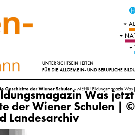
A
NA
UNTERRICHTSEINHEITEN
FÜR DIE ALLGEMEIN- UND BERUFLICHE BIL
die Geschichte der Wiener Schulen
»
MEHR! Bildungsmagazin Was je
ldungsmagazin Was jetzt
te der Wiener Schulen | 
nd Landesarchiv