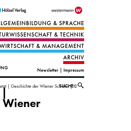
LLGEMEINBILDUNG & SPRACHE
Berufsorientierung
TURWISSENSCHAFT & TECHNIK
Ernährung
Deutsch
WIRTSCHAFT & MANAGEMENT
IT
Englisch
ARCHIV
&
|
DUNG
Newsletter
|
Impressum
digital
CLIL
solutions
Ethik
SUCHE
tzt | Geschichte der Wiener Schulen | ©
 |
|
Geografie
© Wiener
Informations-
und
und
Wirtschaftliche
Officemanagement
Bildung