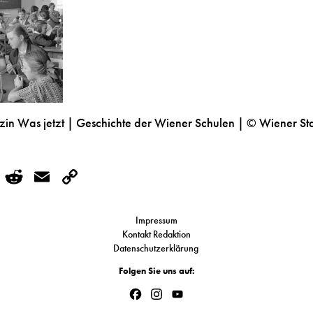
n Was jetzt | Geschichte der Wiener Schulen | © Wiener St
r
kedIn
WhatsApp
Reddit
Email
Copy
Link
Impressum
Kontakt Redaktion
Datenschutzerklärung
Folgen Sie uns auf:
Facebook
Instagram
YouTube
Channel