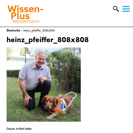
W
&
Startseite
»
heinz_pfeiffer_808x808
heinz_pfeiffer_808x808
A
&
Diesen Artikel teilen: