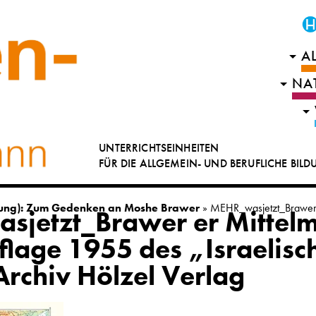
A
NA
UNTERRICHTSEINHEITEN
FÜR DIE ALLGEMEIN- UND BERUFLICHE BIL
f(ung): Zum Gedenken an Moshe Brawer
»
MEHR_wasjetzt_Brawer 
sjetzt_Brawer er Mittel
uflage 1955 des „Israelisc
Archiv Hölzel Verlag