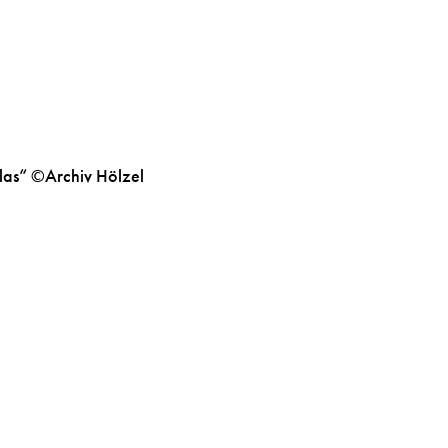
Rechnungswesen
Geschichte
|
und
Controlling
Politische
|
Bildung
las“ ©Archiv Hölzel
Unternehmensrechnu
Medienbildung
Volkswirtschaft
|
Wirtschaftsinformatik
Medienkompetenz
|
Recht
Medientechnik
Betriebswirtschaft