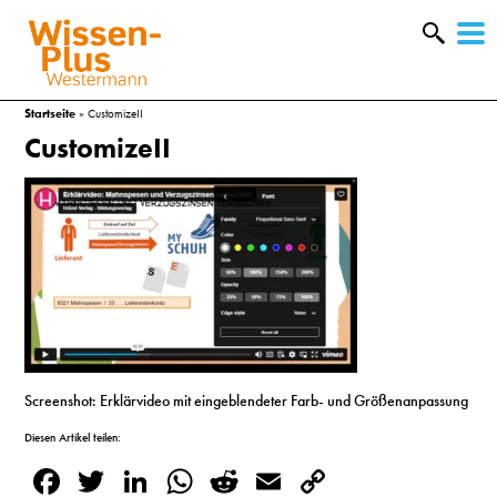
W
&
Startseite
»
CustomizeII
CustomizeII
Screenshot: Erklärvideo mit eingeblendeter Farb- und Größenanpassung
A
Diesen Artikel teilen:
&
Facebook
Twitter
LinkedIn
WhatsApp
Reddit
Email
Copy