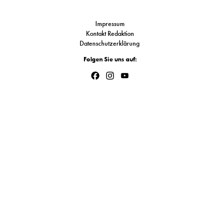
Link
S
Impressum
Kontakt Redaktion
Datenschutzerklärung
N
Folgen Sie uns auf:
&
Facebook
Instagram
YouTube
T
Channel
N
K
R
I
W
V