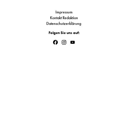
Link
S
Impressum
Kontakt Redaktion
Datenschutzerklärung
N
Folgen Sie uns auf:
&
Facebook
Instagram
YouTube
Channel
T
N
K
R
I
W
V