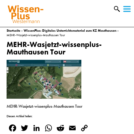
W
&
Startseite
»
WissenPlus: Digitales Unterrichtsmaterial zum KZ Mauthausen
»
MEHR-Wasjetzt-wissenplus-Mauthausen Tour
MEHR-Wasjetzt-wissenplus-
Mauthausen Tour
MEHR-Wasjetzt-wissenplus-Mauthausen Tour
A
Diesen Artikel teilen:
Facebook
Twitter
LinkedIn
WhatsApp
Reddit
Email
Copy
&