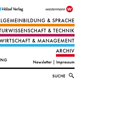
LLGEMEINBILDUNG & SPRACHE
Berufsorientierung
TURWISSENSCHAFT & TECHNIK
Ernährung
Deutsch
WIRTSCHAFT & MANAGEMENT
IT
Englisch
ARCHIV
&
|
DUNG
Newsletter
|
Impressum
digital
CLIL
solutions
Ethik
SUCHE
|
Geografie
Informations-
und
und
Wirtschaftliche
Officemanagement
Bildung