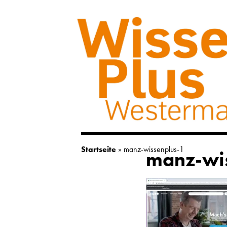
Startseite
»
manz-wissenplus-1
manz-wi