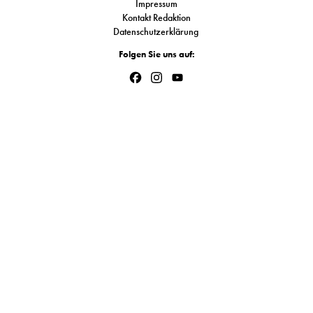
Impressum
S
Kontakt Redaktion
Datenschutzerklärung
Folgen Sie uns auf:
N
Facebook
Instagram
YouTube
&
Channel
T
N
K
R
I
W
V