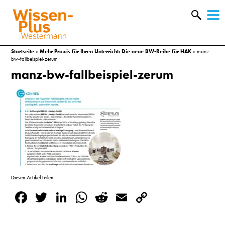
W
&
Startseite
»
Mehr Praxis für Ihren Unterricht: Die neue BW-Reihe für HAK
»
manz-
bw-fallbeispiel-zerum
manz-bw-fallbeispiel-zerum
Diesen Artikel teilen:
A
Facebook
Twitter
LinkedIn
WhatsApp
Reddit
Email
Copy
Link
&