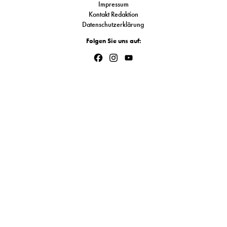
Impressum
S
Kontakt Redaktion
Datenschutzerklärung
Folgen Sie uns auf:
N
Facebook
Instagram
YouTube
&
Channel
T
N
K
R
I
W
V