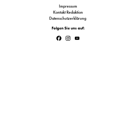
S
Impressum
Kontakt Redaktion
Datenschutzerklärung
N
Folgen Sie uns auf:
Facebook
Instagram
YouTube
&
Channel
T
N
K
R
I
W
V