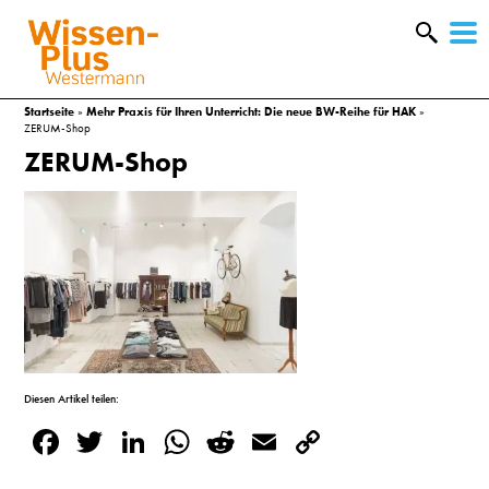
W
&
Startseite
»
Mehr Praxis für Ihren Unterricht: Die neue BW-Reihe für HAK
»
ZERUM-Shop
ZERUM-Shop
Diesen Artikel teilen:
A
Facebook
Twitter
LinkedIn
WhatsApp
Reddit
Email
Copy
&
Link