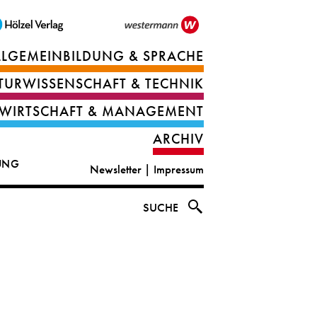
LLGEMEINBILDUNG & SPRACHE
Berufsorientierung
TURWISSENSCHAFT & TECHNIK
Ernährung
Deutsch
WIRTSCHAFT & MANAGEMENT
IT
Englisch
ARCHIV
&
|
DUNG
Newsletter
|
Impressum
digital
CLIL
solutions
Ethik
SUCHE
|
Geografie
Informations-
und
und
Wirtschaftliche
Officemanagement
Bildung