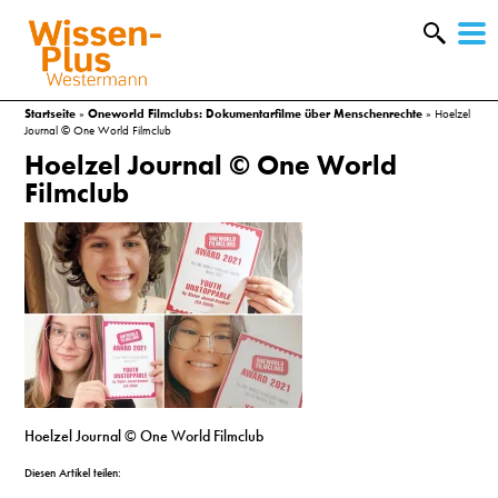
W
&
Startseite
»
Oneworld Filmclubs: Dokumentarfilme über Menschenrechte
»
Hoelzel
Journal © One World Filmclub
Hoelzel Journal © One World
Filmclub
A
Hoelzel Journal © One World Filmclub
&
Diesen Artikel teilen: