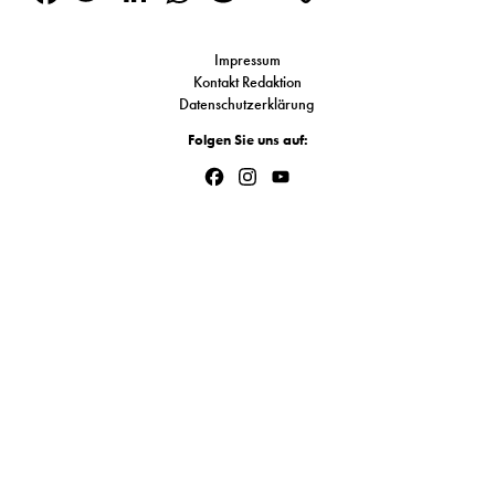
S
Link
Impressum
Kontakt Redaktion
N
Datenschutzerklärung
Folgen Sie uns auf:
&
Facebook
Instagram
YouTube
T
Channel
N
K
R
I
W
V