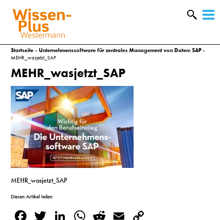
W
&
Startseite
»
Unternehmenssoftware für zentrales Management von Daten: SAP
»
MEHR_wasjetzt_SAP
MEHR_wasjetzt_SAP
MEHR_wasjetzt_SAP
A
Diesen Artikel teilen:
&
Facebook
Twitter
LinkedIn
WhatsApp
Reddit
Email
Copy