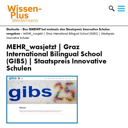
W
&
Startseite
»
Das BMBWF hat erstmals den Staatspreis Innovative Schulen
vergeben
»
MEHR_wasjetzt | Graz International Bilingual School (GIBS) | Staatspreis
Innovative Schulen
MEHR_wasjetzt | Graz
International Bilingual School
(GIBS) | Staatspreis Innovative
Schulen
A
&