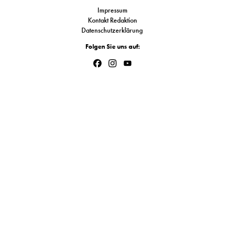
S
Impressum
Kontakt Redaktion
Datenschutzerklärung
N
Folgen Sie uns auf:
Facebook
Instagram
YouTube
&
Channel
T
N
K
R
I
W
V