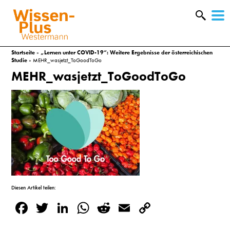
W
&
Startseite
»
„Lernen unter COVID-19“: Weitere Ergebnisse der österreichischen
Studie
»
MEHR_wasjetzt_ToGoodToGo
MEHR_wasjetzt_ToGoodToGo
Diesen Artikel teilen:
A
Facebook
Twitter
LinkedIn
WhatsApp
Reddit
Email
Copy
&
Link