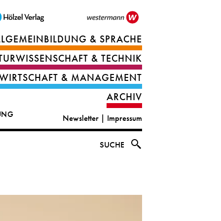
LLGEMEINBILDUNG & SPRACHE
Berufsorientierung
TURWISSENSCHAFT & TECHNIK
Ernährung
Deutsch
WIRTSCHAFT & MANAGEMENT
IT
Englisch
ARCHIV
&
|
DUNG
Newsletter
|
Impressum
digital
CLIL
solutions
Ethik
SUCHE
|
Geografie
Informations-
und
und
Wirtschaftliche
Officemanagement
Bildung