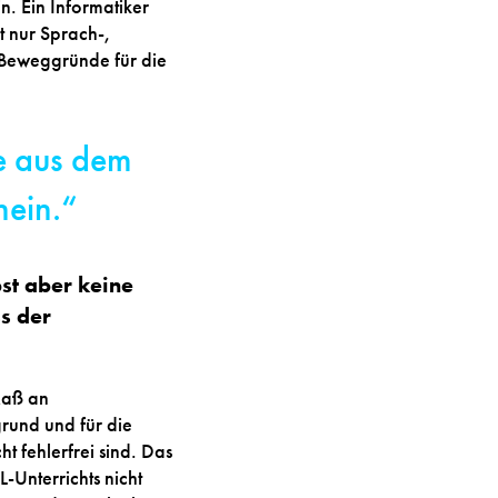
n. Ein Informatiker
ht nur Sprach-,
n Beweggründe für die
e aus dem
nein.“
bst aber keine
s der
 Maß an
rund und für die
t fehlerfrei sind. Das
Unterrichts nicht