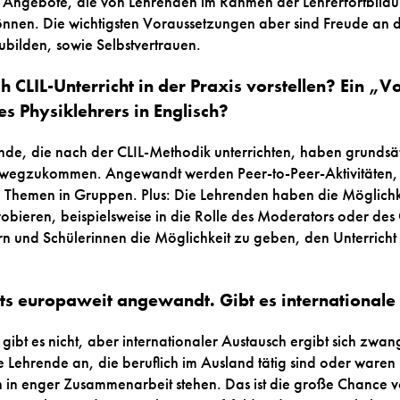
Angebote, die von Lehrenden im Rahmen der Lehrerfortbildu
en. Die wichtigsten Voraussetzungen aber sind Freude an d
tzubilden, sowie Selbstvertrauen.
 CLIL-Unterricht in der Praxis vorstellen? Ein „V
s Physiklehrers in Englisch?
ende, die nach der CLIL-Methodik unterrichten, haben grundsä
t wegzukommen. Angewandt werden Peer-to-Peer-Aktivitäten,
e Themen in Gruppen. Plus: Die Lehrenden haben die Möglichk
bieren, beispielsweise in die Rolle des Moderators oder des
n und Schülerinnen die Möglichkeit zu geben, den Unterricht s
its europaweit angewandt. Gibt es internationale
gibt es nicht, aber internationaler Austausch ergibt sich zwan
 Lehrende an, die beruflich im Ausland tätig sind oder waren
n in enger Zusammenarbeit stehen. Das ist die große Chance v