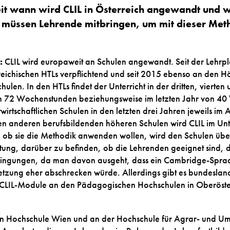
eit wann wird CLIL in Österreich angewandt und 
müssen Lehrende mitbringen, um mit dieser Meth
:
CLIL wird europaweit an Schulen angewandt. Seit der Lehrpl
eichischen HTLs verpflichtend und seit 2015 ebenso an den H
chulen. In den HTLs findet der Unterricht in der dritten, vierten
n 72 Wochenstunden beziehungsweise im letzten Jahr von 40 
twirtschaftlichen Schulen in den letzten drei Jahren jeweils i
n anderen berufsbildenden höheren Schulen wird CLIL im Unte
, ob sie die Methodik anwenden wollen, wird den Schulen übe
eitung, darüber zu befinden, ob die Lehrenden geeignet sind, d
dingungen, da man davon ausgeht, dass ein Cambridge-Sprach
etzung eher abschrecken würde. Allerdings gibt es bundeslan
d CLIL-Module an den Pädagogischen Hochschulen in Oberöste
n Hochschule Wien und an der Hochschule für Agrar- und U