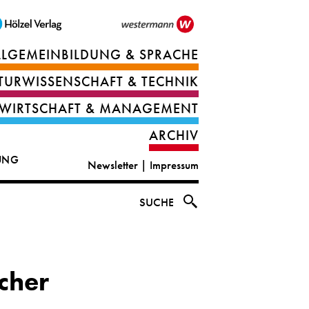
LLGEMEINBILDUNG & SPRACHE
Berufsorientierung
TURWISSENSCHAFT & TECHNIK
Ernährung
Deutsch
WIRTSCHAFT & MANAGEMENT
IT
Englisch
ARCHIV
&
|
DUNG
Newsletter
|
Impressum
digital
CLIL
solutions
Ethik
SUCHE
|
Geografie
Informations-
und
cher
und
Wirtschaftliche
Officemanagement
Bildung