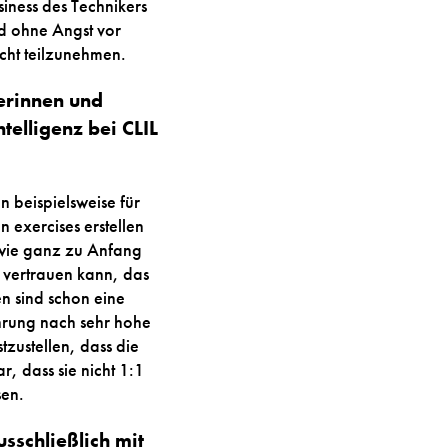
siness des Technikers
d ohne Angst vor
icht teilzunehmen.
lerinnen und
telligenz bei CLIL
n beispielsweise für
 exercises erstellen
 wie ganz zu Anfang
t vertrauen kann, das
n sind schon eine
hrung nach sehr hohe
stzustellen, dass die
, dass sie nicht 1:1
sen.
sschließlich mit