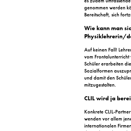
es zudem umfassende 
genommen werden könn
Bereitschaft, sich for
Wie kann man sich
Physiklehrerin/de
Auf keinen Fall! Lehr
vom Frontalunterrich
Schüler erarbeiten di
Sozialformen auszupro
und damit den Schüler
mitzugestalten.
CLIL wird ja bere
Konkrete CLIL-Partner 
wenden vor allem jene
internationalen Firme