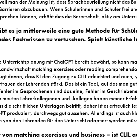
weil man der Meinung ist, dass Sprachbeurteilung nicht das Bu
 Barrieren abzubauen. Wenn Schülerinnen und Schüler frei un
prechen können, erhöht dies die Bereitschaft, aktiv am Unterr
gibt es ja mittlerweile eine gute Methode für Schü
ndes Fachwissen zu vertuschen. Spielt künstliche In
ie Unterrichtsplanung mit ChatGPT bereits bewährt, so kann ma
Landwirtschaft matching exercises oder reading comprehension
eugt davon, dass KI den Zugang zu CLIL erleichtert und auch,
rtrauen der Lehrenden stärkt. Das ist ein Tool, auf das man gu
ehler im Gesprochenen sind das eine, Fehler im Geschriebene
e meisten Lehrerkolleginnen und -kollegen haben meiner Erfa
die schriftlichen Unterlagen betrifft, daher ist es erfreulich fe
T produziert, durchwegs gut aussehen. Allerdings ist auch klar
von den Lehrenden für den Unterricht adaptiert werden müs
 von matching exercises und business – ist CLIL au