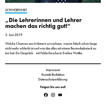
S
SCHWERPUNKT
„Die Lehrerinnen und Lehrer
N
machen das richtig gut!“
&
5. Juni 2019
T
Welche Chancen aus Irrtümern erwachsen, warum falsch schon lange
nicht mehr schlecht ist und was das alles mit einem Bermudadreieck zu
N
tun hat: Ein Gespräch mit Fehlerforscherin Eveline Wuttke.
K
R
Impressum
Kontakt Redaktion
I
Datenschutzerklärung
Folgen Sie uns auf:
W
Facebook
Instagram
YouTube
V
Channel