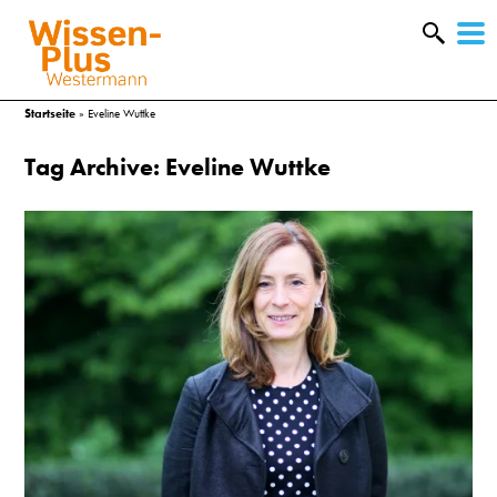
W
&
Startseite
»
Eveline Wuttke
Tag Archive: Eveline Wuttke
A
&