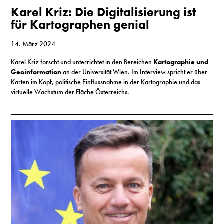
S
Karel Kriz: Die Digitalisierung ist
für Kartographen genial
14. März 2024
N
Karel Kriz forscht und unterrichtet in den Bereichen
Kartographie und
&
Geoinformation
an der Universität Wien. Im Interview spricht er über
Karten im Kopf, politische Einflussnahme in der Kartographie und das
T
virtuelle Wachstum der Fläche Österreichs.
N
K
R
I
W
V