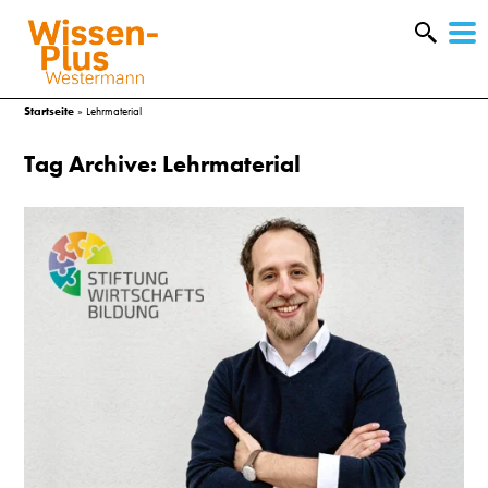
W
&
Startseite
»
Lehrmaterial
Tag Archive: Lehrmaterial
A
&