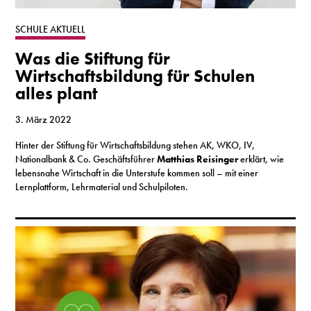
S
SCHULE AKTUELL
Was die Stiftung für
N
Wirtschaftsbildung für Schulen
alles plant
&
T
3. März 2022
Hinter der Stiftung für Wirtschaftsbildung stehen AK, WKO, IV,
N
Nationalbank & Co. Geschäftsführer
Matthias Reisinger
erklärt, wie
lebensnahe Wirtschaft in die Unterstufe kommen soll – mit einer
K
Lernplattform, Lehrmaterial und Schulpiloten.
R
I
W
V