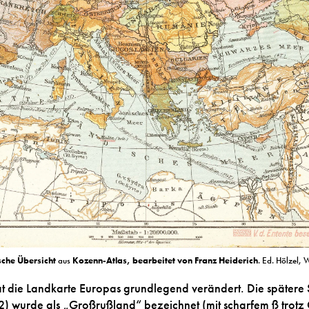
sche Übersicht
aus
Kozenn-Atlas, bearbeitet von Franz Heiderich
. Ed. Hölzel, 
at die Landkarte Europas grundlegend verändert. Die spätere
) wurde als „Großrußland“ bezeichnet (mit scharfem ß trotz