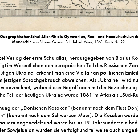
Geographischer Schul-Atlas für die Gymnasien, Real- und Handelsschulen de
Monarchie
von Blasius Kozenn. Ed. Hölzel, Wien, 1861. Karte Nr. 22.
el Verlag der erste Schulatlas, herausgegeben von Blasius K
igt im Wesentlichen den europäischen Teil des Russischen Zare
igen Ukraine, erkennt man eine Vielfalt an politischen Einte
jetzigen Sprachgebrauch abweichen. Als „Ukraine“ wird nur e
ew bezeichnet, wobei dieser Begriff noch mit der Bezeichnung
iche Teil der heutigen Ukraine wurde 1861 im Atlas als „Süd-R
Nennung der „Donischen Kosaken“ (benannt nach dem Fluss Don
n“ (benannt nach dem Schwarzen Meer). Die Kosaken wurd
auern angesiedelt und waren bis ins 19. Jahrhundert ein bed
der Sowjetunion wurden sie verfolgt und teilweise auch umgesi