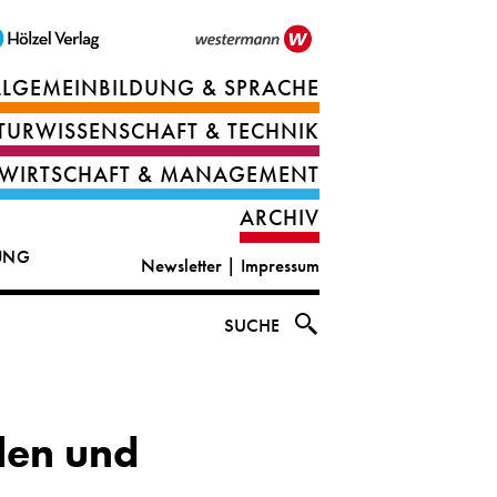
LLGEMEINBILDUNG & SPRACHE
Berufsorientierung
TURWISSENSCHAFT & TECHNIK
Ernährung
Deutsch
WIRTSCHAFT & MANAGEMENT
IT
Englisch
ARCHIV
&
|
DUNG
Newsletter
|
Impressum
digital
CLIL
solutions
Ethik
SUCHE
|
Geografie
Informations-
und
len und
und
Wirtschaftliche
Officemanagement
Bildung