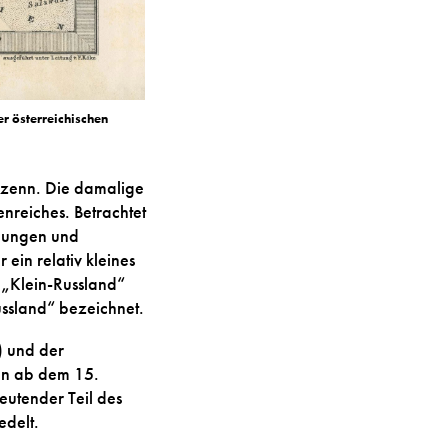
r österreichischen
ozenn. Die damalige
nreiches. Betrachtet
ilungen und
in relativ kleines
 „Klein-Russland“
ussland“ bezeichnet.
) und der
en ab dem 15.
eutender Teil des
edelt.