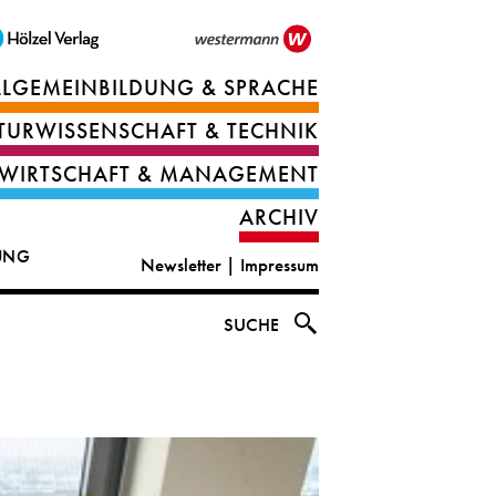
LLGEMEINBILDUNG & SPRACHE
Berufsorientierung
TURWISSENSCHAFT & TECHNIK
Ernährung
Deutsch
WIRTSCHAFT & MANAGEMENT
IT
Englisch
ARCHIV
&
|
DUNG
Newsletter
|
Impressum
digital
CLIL
solutions
Ethik
SUCHE
|
Geografie
Informations-
und
und
Wirtschaftliche
Officemanagement
Bildung