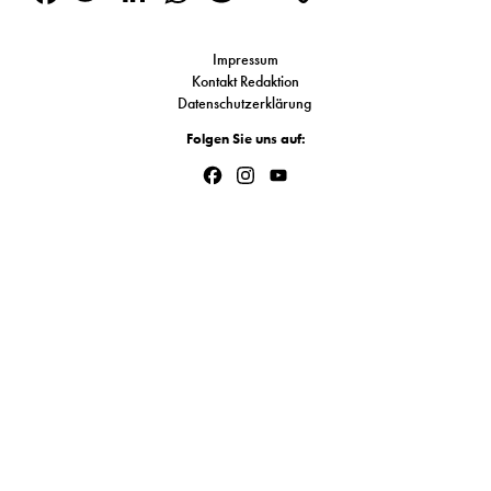
S
Link
Impressum
Kontakt Redaktion
N
Datenschutzerklärung
Folgen Sie uns auf:
&
Facebook
Instagram
YouTube
T
Channel
N
K
R
I
W
V