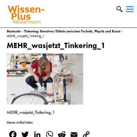
W
&
Startseite
»
Tinkering: Kreatives Tüfteln zwischen Technik, Physik und Kunst
»
MEHR_wasjetzt_Tinkering_1
MEHR_wasjetzt_Tinkering_1
MEHR_wasjetzt_Tinkering_1
A
Diesen Artikel teilen:
&
Facebook
Twitter
LinkedIn
WhatsApp
Reddit
Email
Copy