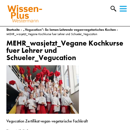
W
&
Startseite
»
„Vegucation“: So lernen Lehrende vegan-vegetarisches Kochen
»
MEHR_wasjetzt_Vegane Kochkurse fuer Lehrer und Schueler_Vegucation
MEHR_wasjetzt_Vegane Kochkurse
fuer Lehrer und
Schueler_Vegucation
A
Vegucation Zertifikat vegan-vegetarische Fachkraft
&