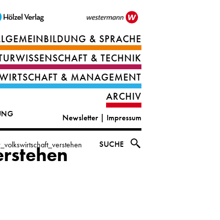
LLGEMEINBILDUNG & SPRACHE
Berufsorientierung
TURWISSENSCHAFT & TECHNIK
Ernährung
Deutsch
WIRTSCHAFT & MANAGEMENT
IT
Englisch
ARCHIV
&
|
DUNG
Newsletter
|
Impressum
digital
CLIL
solutions
Ethik
SUCHE
_volkswirtschaft_verstehen
erstehen
|
Geografie
Informations-
und
und
Wirtschaftliche
Officemanagement
Bildung