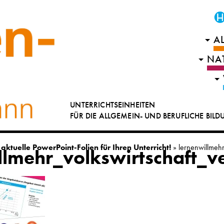
A
NA
UNTERRICHTSEINHEITEN
FÜR DIE ALLGEMEIN- UND BERUFLICHE BIL
aktuelle PowerPoint-Folien für Ihren Unterricht!
»
lernenwillmehr
llmehr_volkswirtschaft_v